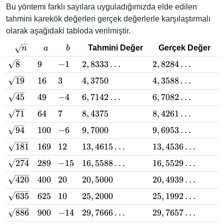
Bu yöntemi farklı sayılara uyguladığımızda elde edilen
tahmini karekök değerleri gerçek değerlerle karşılaştırmalı
olarak aşağıdaki tabloda verilmiştir.
\sqrt{n}
a
b
Tahmini Değer
Gerçek Değer
n
a
b
\sqrt{8}
9
-1
2,8333
2,8284
8
9
−
1
2
,
8333
…
2
,
8284
…
\ldots
\ldots
\sqrt{19}
16
3
4,3750
4,3588
19
16
3
4
,
3750
4
,
3588
…
\ldots
\sqrt{45}
49
-4
6,7142
6,7082
45
49
−
4
6
,
7142
…
6
,
7082
…
\ldots
\ldots
\sqrt{71}
64
7
8,4375
8,4261
71
64
7
8
,
4375
8
,
4261
…
\ldots
\sqrt{94}
100
-6
9,7000
9,6953
94
100
−
6
9
,
7000
9
,
6953
…
\ldots
\sqrt{181}
169
12
13,4615
13,4536
181
169
12
13
,
4615
…
13
,
4536
…
\ldots
\ldots
\sqrt{274}
289
-15
16,5588
16,5529
274
289
−
15
16
,
5588
…
16
,
5529
…
\ldots
\ldots
\sqrt{420}
400
20
20,5000
20,4939
420
400
20
20
,
5000
20
,
4939
…
\ldots
\sqrt{635}
625
10
25,2000
25,1992
635
625
10
25
,
2000
25
,
1992
…
\ldots
\sqrt{886}
900
-14
29,7666
29,7657
886
900
−
14
29
,
7666
…
29
,
7657
…
\ldots
\ldots