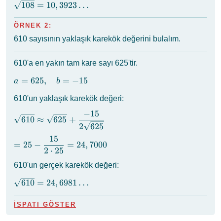
\sqrt{108}
10,4000
108
=
10
,
3923
…
= 10,3923
\ldots
ÖRNEK 2:
610 sayısının yaklaşık karekök değerini bulalım.
610'a en yakın tam kare sayı 625'tir.
a =
=
625
,
=
−
15
a
b
625,
610'un yaklaşık karekök değeri:
\quad
b =
−
15
\sqrt{610}
610
≈
625
+
-15
\approx
2
625
\sqrt{625} +
15
= 25 -
=
25
−
=
24
,
7000
\dfrac{-15}
2
⋅
25
\dfrac{15}
{2\sqrt{625}}
{2 \cdot
610'un gerçek karekök değeri:
25} =
\sqrt{610}
24,7000
610
=
24
,
6981
…
= 24,6981
\ldots
İSPATI GÖSTER