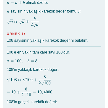
n
=
+
olmak üzere,
n
a
b
=
n
sayısının yaklaşık karekök değer formülü:
n
a
+
b
\sqrt{n}
≈
+
n
a
b
2
\approx
a
\sqrt{a} +
ÖRNEK 1:
\dfrac{b}
{2\sqrt{a}}
108 sayısının yaklaşık karekök değerini bulalım.
108'e en yakın tam kare sayı 100'dür.
a =
=
100
,
=
8
a
b
100,
108'in yaklaşık karekök değeri:
\quad
b = 8
8
\sqrt{108}
108
≈
100
+
\approx
2
100
\sqrt{100} +
8
= 10 +
=
10
+
=
10
,
4000
\dfrac{8}
2
⋅
10
\dfrac{8}
{2\sqrt{100}}
{2 \cdot
108'in gerçek karekök değeri:
10} =