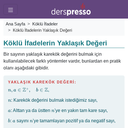
Ana Sayfa
Köklü İfadeler
Köklü İfadelerin Yaklaşık Değeri
Köklü İfadelerin Yaklaşık Değeri
Bir sayının yaklaşık karekök değerini bulmak için
kullanılabilecek farklı yöntemler vardır, bunlardan en pratik
olanı aşağıdaki gibidir.
YAKLAŞIK KAREKÖK DEĞERİ:
Z
Z
+
n, a \in
,
∈
,
∈
,
n
a
b
\mathbb{Z^+},
n
: Karekök değerini bulmak istediğimiz sayı,
n
\quad b \in
\mathbb{Z}
a
n
: Alttan ya da üstten
'ye en yakın tam kare sayı,
a
n
b
a
n
:
sayını
'ye tamamlayan pozitif ya da negatif sayı,
b
a
n