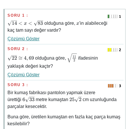
SORU 1 :
\sqrt{14}
x
14
<
<
83
olduğuna göre,
'in alabileceği
x
x
\lt x \lt
kaç tam sayı değer vardır?
\sqrt{83}
Çözümü Göster
SORU 2 :
\sqrt{22}
\sqrt{\frac{11}
11
22
≅
4
,
69
olduğuna göre,
ifadesinin
2
\cong
{2}}
yaklaşık değeri kaçtır?
4,69
Çözümü Göster
SORU 3 :
Bir kumaş fabrikası pantolon yapmak üzere
6\sqrt{33}
25\sqrt{2}
6
33
25
2
ürettiği
metre kumaştan
cm uzunluğunda
parçalar kesecektir.
Buna göre, üretilen kumaştan en fazla kaç parça kumaş
kesilebilir?