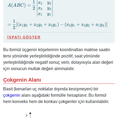
1
\dfrac{1}{2}
x
y
C(x_3,
2
2
(
)
=
A
A
BC
\left|\begin{matrix}
2
x
y
y_3)
3
3
x_1 & y_1 \\ x_2 &
x
y
1
1
y_2 \\ x_3 & y_3 \\
1
=
=
[(
+
+
)
−
(
+
+
)]
x_1 & y_1
x
y
x
y
x
y
x
y
x
y
x
y
1
2
2
3
3
1
2
1
3
2
1
3
2
\dfrac{1}
\end{matrix}
{2}
\right|
İSPATI GÖSTER
[(x_1y_2
+ x_2y_3
+
Bu formül üçgenin köşelerinin koordinatları matrise saatin
x_3y_1) -
tersi yönünde yerleştirildiğinde pozitif, saat yönünde
(x_2y_1
yerleştirildiğinde negatif sonuç verir, dolayısıyla alan değeri
+ x_3y_2
için sonucun mutlak değeri alınmalıdır.
+
x_1y_3)]
Çokgenin Alanı
Basit (kenarları uç noktalar dışında kesişmeyen) bir
çokgenin
alanı aşağıdaki formülle hesaplanır. Bu formül
hem konveks hem de konkav çokgenler için kullanılabilir.