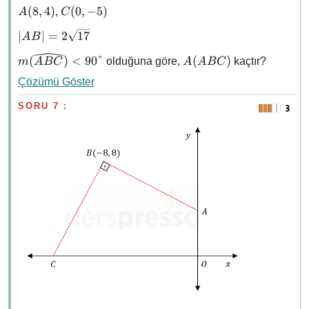
A(8,
C(0,
(
8
,
4
)
(
0
,
−
5
)
,
A
C
4)
-5)
\abs{AB}
∣
∣
=
2
17
A
B
=
m(\widehat{ABC})
A(ABC)
(
)
<
90°
(
)
olduğuna göre,
kaçtır?
m
A
BC
A
A
BC
2\sqrt{17}
\lt 90°
Çözümü Göster
SORU 7 :