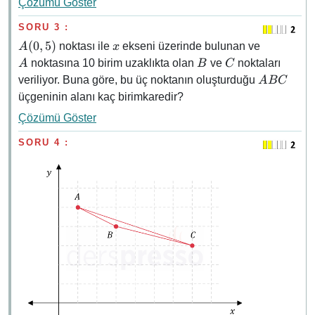
Çözümü Göster
SORU 3 :
A(0,
x
A
(
0
,
5
)
noktası ile
ekseni üzerinde bulunan ve
A
x
5)
B
C
noktasına 10 birim uzaklıkta olan
ve
noktaları
A
B
C
ABC
veriliyor. Buna göre, bu üç noktanın oluşturduğu
A
BC
üçgeninin alanı kaç birimkaredir?
Çözümü Göster
SORU 4 :