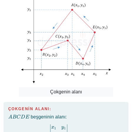
Çokgenin alanı
ÇOKGENİN ALANI:
ABCDE
beşgeninin alanı:
A
BC
D
E
A(ABCDE) =
x
y
1
1