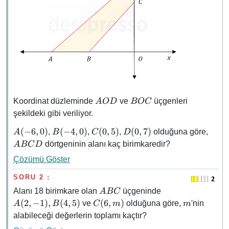
AOD
BOC
Koordinat düzleminde
ve
üçgenleri
A
O
D
BOC
şekildeki gibi veriliyor.
A(-6,
B(-4,
C(0,
D(0,
ABC
(
−
6
,
0
)
(
−
4
,
0
)
(
0
,
5
)
(
0
,
7
)
,
,
,
olduğuna göre,
A
B
C
D
0)
0)
5)
7)
dörtgeninin alanı kaç birimkaredir?
A
BC
D
Çözümü Göster
SORU 2 :
ABC
A(2,
Alanı 18 birimkare olan
üçgeninde
A
BC
-1),
C(6,
m
(
2
,
−
1
)
,
(
4
,
5
)
(
6
,
)
ve
olduğuna göre,
'nin
A
B
C
m
m
B(4,
m)
alabileceği değerlerin toplamı kaçtır?
5)