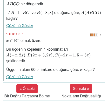
ABCO
bir dörtgendir.
A
BCO
[AB]
B(-8,
A(ABCO)
[
]
⊥
[
]
(
−
8
,
8
)
(
)
ve
olduğuna göre,
A
B
BC
B
A
A
BCO
\perp
8)
kaçtır?
[BC]
Çözümü Göster
SORU 8 :
R
−
x \in
∈
olmak üzere,
x
\mathbb{R^-}
A(-x,
Bir üçgenin köşelerinin koordinatları
2x),
(
−
,
2
)
,
(
2
+
3
,
2
)
,
(
−
2
−
1
,
5
−
3
)
A
x
x
B
x
x
C
x
x
B(2x
şeklindedir.
+ 3,
2x),
x
Üçgenin alanı 60 birimkare olduğuna göre,
kaçtır?
x
C(-2x
Çözümü Göster
- 1, 5
- 3x)
« Önceki
Sonraki »
Bir Doğru Parçasını Bölme
Noktaların Doğrusallığı