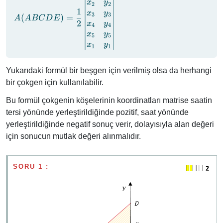
\dfrac{1}{2}
x
y
2
2
1
\left|\begin{matrix}
x
y
3
3
(
)
=
A
A
BC
D
E
x_1 & y_1 \\ x_2 &
2
x
y
4
4
y_2 \\ x_3 & y_3 \\
x
y
5
5
x_4 & y_4 \\ x_5 &
x
y
1
1
y_5 \\ x_1 & y_1
\end{matrix}
Yukarıdaki formül bir beşgen için verilmiş olsa da herhangi
\right|
bir çokgen için kullanılabilir.
Bu formül çokgenin köşelerinin koordinatları matrise saatin
tersi yönünde yerleştirildiğinde pozitif, saat yönünde
yerleştirildiğinde negatif sonuç verir, dolayısıyla alan değeri
için sonucun mutlak değeri alınmalıdır.
SORU 1 :