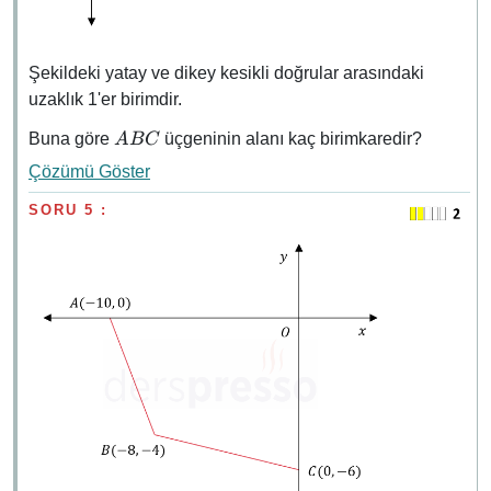
Şekildeki yatay ve dikey kesikli doğrular arasındaki
uzaklık 1'er birimdir.
ABC
Buna göre
üçgeninin alanı kaç birimkaredir?
A
BC
Çözümü Göster
SORU 5 :