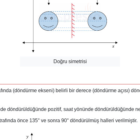
Doğru simetrisi
afında (döndürme ekseni) belirli bir derece (döndürme açısı) dö
nde döndürüldüğünde pozitif, saat yönünde döndürüldüğünde neg
trafında önce 135° ve sonra 90° döndürülmüş halleri verilmiştir.