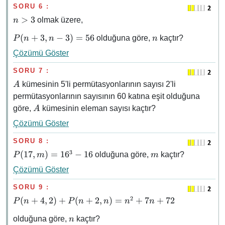
36b!
SORU 6 :
n
>
3
olmak üzere,
n
\gt
P(n
n
(
+
3
,
−
3
)
=
56
olduğuna göre,
kaçtır?
P
n
n
n
3
+
Çözümü Göster
3, n
- 3)
SORU 7 :
=
A
kümesinin 5'li permütasyonlarının sayısı 2'li
A
56
permütasyonlarının sayısının 60 katına eşit olduğuna
A
göre,
kümesinin eleman sayısı kaçtır?
A
Çözümü Göster
SORU 8 :
3
P(17,
m
(
17
,
)
=
1
6
−
16
olduğuna göre,
kaçtır?
P
m
m
m) =
Çözümü Göster
16^3
- 16
SORU 9 :
2
P(n
(
+
4
,
2
)
+
(
+
2
,
)
=
+
7
+
72
P
n
P
n
n
n
n
+
n
olduğuna göre,
kaçtır?
n
4,