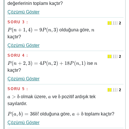
n -
değerlerinin toplamı kaçtır?
4)
Çözümü Göster
SORU 3 :
P(n +
n
(
+
1
,
4
)
=
9
(
,
3
)
olduğuna göre,
P
n
P
n
n
1, 4) =
kaçtır?
9P(n,3)
Çözümü Göster
SORU 4 :
P(n +
n
(
+
2
,
3
)
=
4
(
,
2
)
+
18
(
,
1
)
ise
P
n
P
n
P
n
n
2, 3)
kaçtır?
=
Çözümü Göster
4P(n,
2) +
SORU 5 :
18P(n,
a
a
b
>
olmak üzere,
ve
pozitif ardışık tek
a
b
a
b
1)
\gt
sayılardır.
b
P(a,
a
(
,
)
=
36
!
+
olduğuna göre,
toplamı kaçtır?
P
a
b
b
a
b
b)
+
Çözümü Göster
=
b