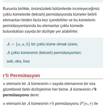
c\}
Bununla birlikte, önümüzdeki bölümlerde inceleyeceğimiz
çoklu kümelerde (tekrarlı) permütasyonda kümeler belirli
elemanları birden fazla kez içerebilirler ve bu kümelerin
permütasyonlarında bu elemanlar çoklu kümede
bulundukları sayıda bir dizilişte yer alabilirler.
A
=
{
,
,
}
bir çoklu küme olmak üzere,
A
a
a
b
= \
A
çoklu kümesinin (tekrarlı) permütasyonları:
A
{a,
a,
aab, aba, baa
b\}
r'li Permütasyon
n
A
r
elemanlı bir
kümesinin
sayıda elemanının bir sıra
n
A
r
A
r
gözetilerek farklı dizilişlerinin her birine
kümesinin
'li
A
r
permütasyonu
denir.
n
A
r
P(n,
(
,
)
elemanlı bir
kümesinin
'li permütasyonu
ile
n
A
r
P
n
r