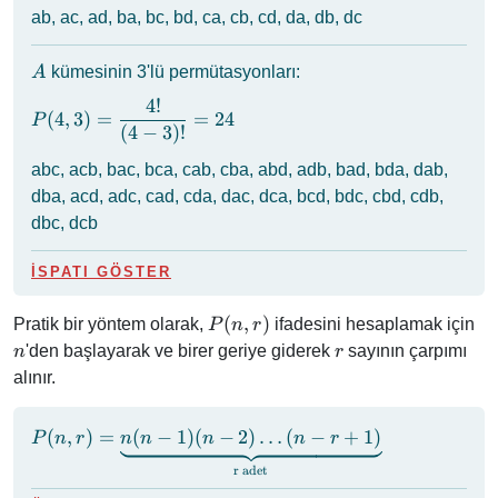
{(4 - 2)!}
ab, ac, ad, ba, bc, bd, ca, cb, cd, da, db, dc
= 12
A
kümesinin 3'lü permütasyonları:
A
4
!
P(4, 3) =
(
4
,
3
)
=
=
24
P
(
4
−
3
)!
\dfrac{4!}
{(4 - 3)!}
abc, acb, bac, bca, cab, cba, abd, adb, bad, bda, dab,
= 24
dba, acd, adc, cad, cda, dac, dca, bcd, bdc, cbd, cdb,
dbc, dcb
İSPATI GÖSTER
P(n,
n
(
,
)
Pratik bir yöntem olarak,
ifadesini hesaplamak için
P
n
r
r)
r
'den başlayarak ve birer geriye giderek
sayının çarpımı
n
r
alınır.
P(n, r) =
(
,
)
=
(
−
1
)
(
−
2
)
…
(
−
+
1
)
P
n
r
n
n
n
n
r
\underbrace{n(n
r adet
- 1)(n - 2)