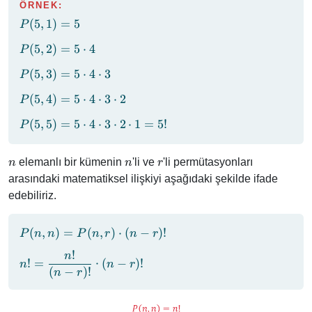
\ldots(n - r +
ÖRNEK:
1)}_\text{r
P(5,
(
5
,
1
)
=
5
P
adet}
1)
P(5,
(
5
,
2
)
=
5
⋅
4
P
= 5
2) =
P(5,
(
5
,
3
)
=
5
⋅
4
⋅
3
P
5
3) =
\cdot
P(5,
(
5
,
4
)
=
5
⋅
4
⋅
3
⋅
2
P
5
4
4) =
\cdot
P(5,
(
5
,
5
)
=
5
⋅
4
⋅
3
⋅
2
⋅
1
=
5
!
P
5
4
5) =
\cdot
\cdot
5
4
n
3
n
r
elemanlı bir kümenin
'li ve
'li permütasyonları
n
n
r
\cdot
\cdot
arasındaki matematiksel ilişkiyi aşağıdaki şekilde ifade
4
3
edebiliriz.
\cdot
\cdot
3
2
\cdot
P(n,
(
,
)
=
(
,
)
⋅
(
−
)!
P
n
n
P
n
r
n
r
2
n) =
!
\cdot
n
n! =
P(n,
!
=
⋅
(
−
)!
n
n
r
1 =
(
−
)!
\dfrac{n!}
n
r
r)
5!
{(n - r)!}
\cdot
\cdot (n -
(n -