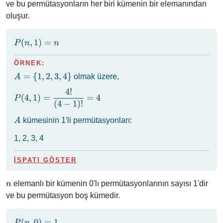
\cdot
ve bu permütasyonların her biri kümenin bir elemanından
3
2
oluşur.
\cdot
\cdot
2 =
1 =
5!
P(n,
(
,
1
)
=
5!
P
n
n
1)
= n
ÖRNEK:
A
=
{
1
,
2
,
3
,
4
}
olmak üzere,
A
=
4
!
P(4, 1) =
\{
(
4
,
1
)
=
=
4
P
(
4
−
1
)!
\dfrac{4!}
1,
{(4 - 1)!}
2,
A
kümesinin 1'li permütasyonları:
A
= 4
3,
4
1, 2, 3, 4
\}
İSPATI GÖSTER
n
elemanlı bir kümenin 0'lı permütasyonlarının sayısı 1'dir
n
ve bu permütasyon boş kümedir.
P(n,
(
,
0
)
=
1
P
n