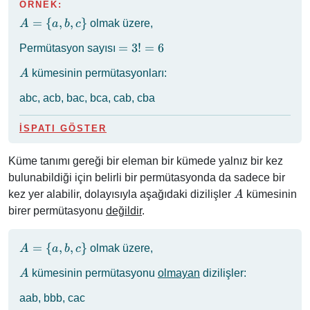
ÖRNEK:
a_n \}
A
=
{
,
,
}
olmak üzere,
A
a
b
c
=
=
=
3
!
=
6
Permütasyon sayısı
\
3!
{a,
A
kümesinin permütasyonları:
A
=
b,
6
c\}
abc, acb, bac, bca, cab, cba
İSPATI GÖSTER
Küme tanımı gereği bir eleman bir kümede yalnız bir kez
bulunabildiği için belirli bir permütasyonda da sadece bir
A
kez yer alabilir, dolayısıyla aşağıdaki dizilişler
kümesinin
A
birer permütasyonu
değildir
.
A
=
{
,
,
}
olmak üzere,
A
a
b
c
=
A
kümesinin permütasyonu
olmayan
dizilişler:
A
\
{a,
aab, bbb, cac
b,