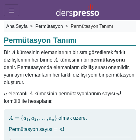
Ana Sayfa
Permütasyon
Permütasyon Tanımı
Permütasyon Tanımı
A
Bir
kümesinin elemanlarının bir sıra gözetilerek farklı
A
A
dizilişlerinin her birine
kümesinin bir
permütasyonu
A
denir. Permütasyonda elemanların diziliş sırası önemlidir,
yani aynı elemanların her farklı dizilişi yeni bir permütasyon
oluşturur.
n
A
n!
!
elemanlı
kümesinin permütasyonlarının sayısı
n
A
n
formülü ile hesaplanır.
A = \
=
{
,
,
…
,
}
olmak üzere,
A
a
a
a
1
2
n
{ a_1,
=
=
!
Permütasyon sayısı
n
a_2,
n!
\ldots,