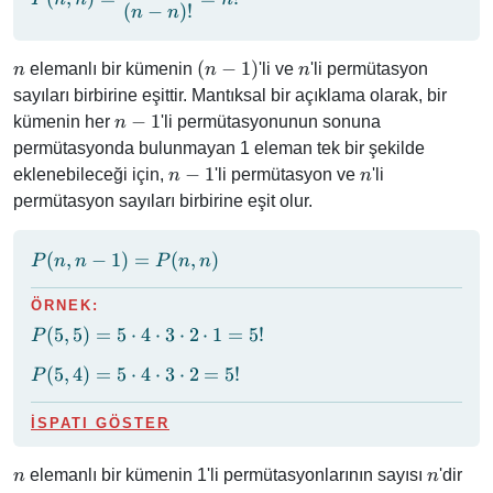
(
−
)!
\dfrac{n!}
n
n
{(n - n)!}
= n!
n
(n
n
(
−
1
)
elemanlı bir kümenin
'li ve
'li permütasyon
n
n
n
-
sayıları birbirine eşittir. Mantıksal bir açıklama olarak, bir
1)
n
−
1
kümenin her
'li permütasyonunun sonuna
n
-
permütasyonda bulunmayan 1 eleman tek bir şekilde
1
n
n
−
1
eklenebileceği için,
'li permütasyon ve
'li
n
n
-
permütasyon sayıları birbirine eşit olur.
1
P(n,
(
,
−
1
)
=
(
,
)
P
n
n
P
n
n
n -
1)
ÖRNEK:
=
P(5,
(
5
,
5
)
=
5
⋅
4
⋅
3
⋅
2
⋅
1
=
5
!
P
P(n,
5) =
P(5,
n)
(
5
,
4
)
=
5
⋅
4
⋅
3
⋅
2
=
5
!
P
5
4) =
\cdot
5
4
İSPATI GÖSTER
\cdot
\cdot
4
3
n
n
elemanlı bir kümenin 1'li permütasyonlarının sayısı
'dir
n
n
\cdot