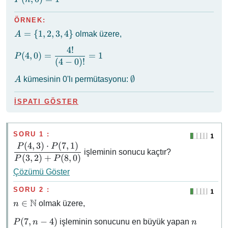
0)
= 1
ÖRNEK:
A
=
{
1
,
2
,
3
,
4
}
olmak üzere,
A
=
4
!
P(4, 0) =
\{
(
4
,
0
)
=
=
1
P
(
4
−
0
)!
\dfrac{4!}
1,
{(4 - 0)!}
2,
A
\emptyset
∅
kümesinin 0'lı permütasyonu:
A
= 1
3,
4
İSPATI GÖSTER
\}
SORU 1 :
(
4
,
3
)
⋅
(
7
,
1
)
\dfrac{P(4,
P
P
işleminin sonucu kaçtır?
3) \cdot
(
3
,
2
)
+
(
8
,
0
)
P
P
P(7, 1)}
Çözümü Göster
{P(3, 2) +
P(8, 0)}
SORU 2 :
N
n \in
∈
olmak üzere,
n
\mathbb{N}
P(7,
n
(
7
,
−
4
)
işleminin sonucunu en büyük yapan
P
n
n