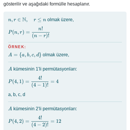
r)
gösterilir ve aşağıdaki formülle hesaplanır.
N
n, r \in
,
∈
,
≤
olmak üzere,
n
r
r
n
\mathbb{N},
!
n
P(n, r) =
\quad r \le n
(
,
)
=
P
n
r
(
−
)!
\dfrac{n!}
n
r
{(n - r)!}
ÖRNEK:
A
=
{
,
,
,
}
olmak üzere,
A
a
b
c
d
=
\{
A
kümesinin 1'li permütasyonları:
A
a,
4
!
b,
P(4, 1) =
(
4
,
1
)
=
=
4
P
c,
(
4
−
1
)!
\dfrac{4!}
d
{(4 - 1)!}
a, b, c, d
\}
= 4
A
kümesinin 2'li permütasyonları:
A
4
!
P(4, 2) =
(
4
,
2
)
=
=
12
P
(
4
−
2
)!
\dfrac{4!}