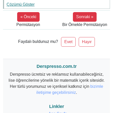
2)
Çözümü Göster
+
P(n
« Önceki
Sonraki »
+
2,
Permütasyon
Bir Örnekle Permütasyon
n)
=
n^2
Faydalı buldunuz mu?
Evet
Hayır
+
7n
+
72
Derspresso.com.tr
Derspresso ücretsiz ve reklamsız kullanabileceğiniz,
lise öğrencilerine yönelik bir matematik içerik sitesidir.
Her türlü yorumunuz ve içeriksel katkınız için
bizimle
iletişime geçebilirsiniz
.
Linkler