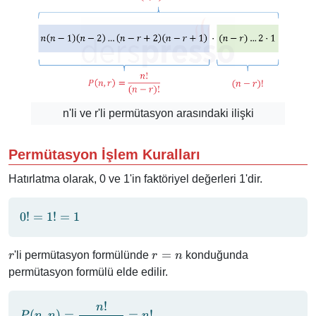
r)!
r)!
n'li ve r'li permütasyon arasındaki ilişki
Permütasyon İşlem Kuralları
Hatırlatma olarak, 0 ve 1'in faktöriyel değerleri 1'dir.
0!
0
!
=
1
!
=
1
=
1!
r
r
=
'li permütasyon formülünde
konduğunda
r
r
n
=
=
permütasyon formülü elde edilir.
1
n
!
n
P(n, n) =
(
,
)
=
=
!
P
n
n
n